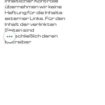
inhaltlicher Kontrolle
übernehmen wir keine
Haftung für die Inhalte
externer Links. Für den
Inhalt der verlinkten
Seiten sind
ausschließlich deren
Betreiber
verantwortlich.“
E:
cfwestgym@gmail.com
T: 0173 -
79 62 242
Ruhrstr. 42 B
22761 Hamburg